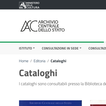
Vai ai contenuti
Vai al menu di navigazione
Vai al footer
ISTITUTO
CONSULTAZIONE IN SEDE
CONSULTAZ
Home
/
Editoria
/
Cataloghi
Cataloghi
I cataloghi sono consultabili presso la Biblioteca del