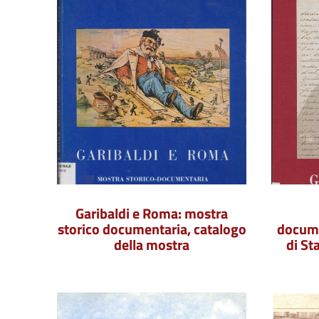
Garibaldi e Roma: mostra
storico documentaria, catalogo
docume
della mostra
di St