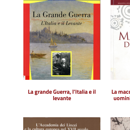
La grande Guerra, l’Italia e il
La macc
levante
uomini