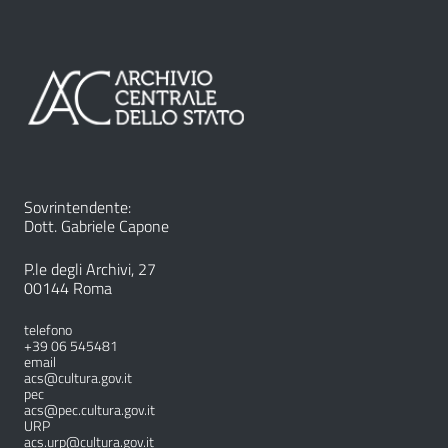
Sovrintendente:
Dott. Gabriele Capone
P.le degli Archivi, 27
00144 Roma
telefono
+39 06 545481
email
acs@cultura.gov.it
pec
acs@pec.cultura.gov.it
URP
acs.urp@cultura.gov.it