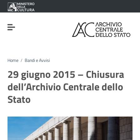
Vai ai contenuti
Vai al menu di navigazione
Vai al footer
Attiva / disattiva la navigazione
Home
/
Bandi e Avvisi
29 giugno 2015 – Chiusura
dell’Archivio Centrale dello
Stato