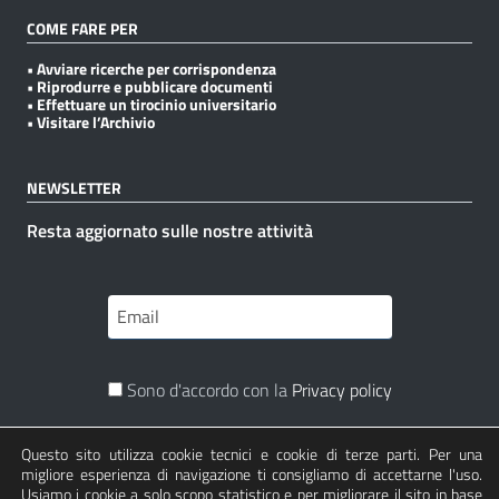
COME FARE PER
• Avviare ricerche per corrispondenza
• Riprodurre e pubblicare documenti
• Effettuare un tirocinio universitario
• Visitare l’Archivio
NEWSLETTER
Resta aggiornato sulle nostre attività
Sono d'accordo con la
Privacy policy
Questo sito utilizza cookie tecnici e cookie di terze parti. Per una
Iscriviti
migliore esperienza di navigazione ti consigliamo di accettarne l'uso.
Usiamo i cookie a solo scopo statistico e per migliorare il sito in base