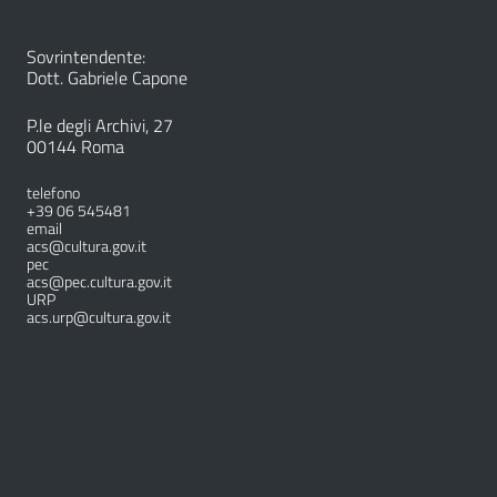
Sovrintendente:
Dott. Gabriele Capone
P.le degli Archivi, 27
00144 Roma
telefono
+39 06 545481
email
acs@cultura.gov.it
pec
acs@pec.cultura.gov.it
URP
acs.urp@cultura.gov.it