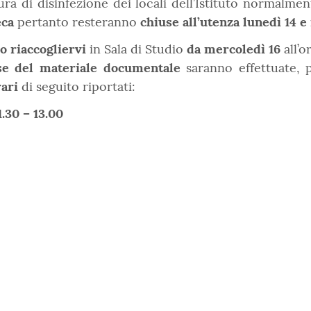
ra di disinfezione dei locali dell’Istituto normalmen
eca
pertanto resteranno
chiuse all’utenza lunedì 14 
 riaccogliervi
in Sala di Studio
da mercoledì 16
all’o
se del materiale documentale
saranno effettuate, 
rari
di seguito riportati:
1.30 – 13.00