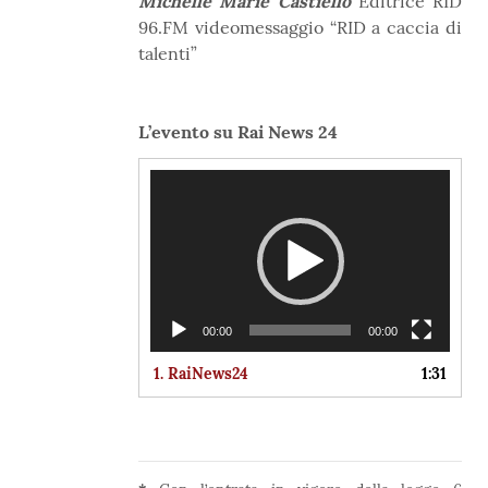
Michelle Marie Castiello
Editrice RID
96.FM videomessaggio “RID a caccia di
talenti”
L’evento su Rai News 24
Video
Player
00:00
00:00
1.
RaiNews24
1:31