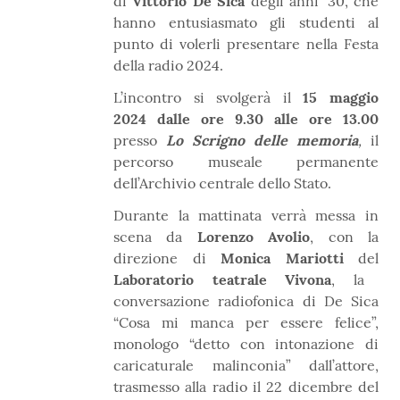
di
Vittorio De Sica
degli anni ’30, che
hanno entusiasmato gli studenti al
punto di volerli presentare nella Festa
della radio 2024.
L’incontro si svolgerà il
15 maggio
2024
dalle ore 9.30 alle ore 13.00
presso
Lo Scrigno delle memoria
,
il
percorso museale permanente
dell’Archivio centrale dello Stato.
Durante la mattinata verrà messa in
scena da
Lorenzo Avolio
, con la
direzione di
Monica Mariotti
del
Laboratorio teatrale Vivona
, la
conversazione radiofonica di De Sica
“Cosa mi manca per essere felice”,
monologo “detto con intonazione di
caricaturale malinconia” dall’attore,
trasmesso alla radio il 22 dicembre del