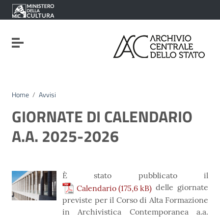
Vai ai contenuti
Vai al menu di navigazione
Vai al footer
Attiva / disattiva la navigazione
Home
/
Avvisi
GIORNATE DI CALENDARIO
A.A. 2025-2026
È stato pubblicato il
delle giornate
Calendario
previste per il Corso di Alta Formazione
in Archivistica Contemporanea a.a.