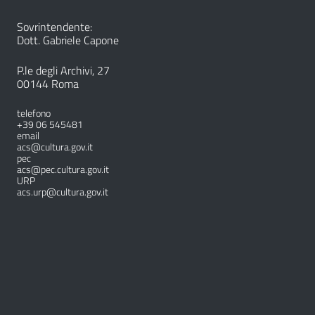
Sovrintendente:
Dott. Gabriele Capone
P.le degli Archivi, 27
00144 Roma
telefono
+39 06 545481
email
acs@cultura.gov.it
pec
acs@pec.cultura.gov.it
URP
acs.urp@cultura.gov.it