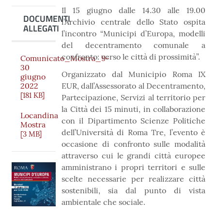
Il 15 giugno dalle 14.30 alle 19.00
DOCUMENTI
l’Archivio centrale dello Stato ospita
ALLEGATI
l’incontro “Municipi d’Europa, modelli
del decentramento comunale a
confronto: verso le città di prossimità”.
Comunicato_Mostra_9-
30
Organizzato dal Municipio Roma IX
giugno
2022
EUR, dall’Assessorato al Decentramento,
[181 KB]
Partecipazione, Servizi al territorio per
la Città dei 15 minuti, in collaborazione
Locandina
con il Dipartimento Scienze Politiche
Mostra
dell’Università di Roma Tre, l’evento è
[3 MB]
occasione di confronto sulle modalità
attraverso cui le grandi città europee
amministrano i propri territori e sulle
scelte necessarie per realizzare città
sostenibili, sia dal punto di vista
ambientale che sociale.