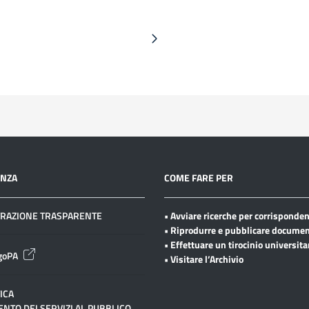
ENZA
COME FARE PER
RAZIONE TRASPARENTE
• Avviare ricerche per corrisponde
• Riprodurre e pubblicare documen
• Effettuare un tirocinio universita
goPA
• Visitare l’Archivio
ICA
NTO DEI SERVIZI AL PUBBLICO