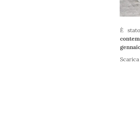
È stat
contem
gennai
Scarica