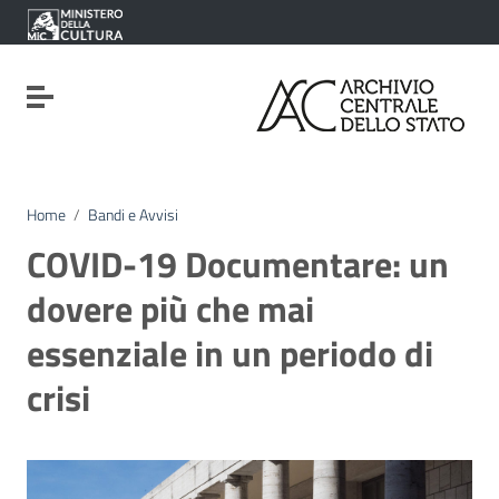
Vai ai contenuti
Vai al menu di navigazione
Vai al footer
Attiva / disattiva la navigazione
Home
/
Bandi e Avvisi
COVID-19 Documentare: un
dovere più che mai
essenziale in un periodo di
crisi