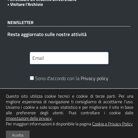
• Visitare l’Archivio
NEWSLETTER
Resta aggiornato sulle nostre attività
Sono d'accordo con la
Privacy policy
Questo sito utilizza cookie tecnici e cookie di terze parti. Per una
Iscriviti
migliore esperienza di navigazione ti consigliamo di accettarne l'uso.
Usiamo i cookie a solo scopo statistico e per migliorare il sito in base
alle preferenze degli utenti. Puoi controllare i cookie dalle
impostazioni della privacy
.
Per maggiori informazioni è disponibile la pagina
Cookie e Privacy Policy
Sezione Link Utili
Realizzato con
da
fronteretrolab.com
| Basato sul
Accetta