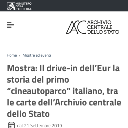
Vai ai contenuti
Vai al menu di navigazione
Vai al footer
Attiva / disattiva la navigazione
Home
/
Mostre ed eventi
Mostra: Il drive-in dell’Eur la
storia del primo
“cineautoparco” italiano, tra
le carte dell’Archivio centrale
dello Stato
dal 21 Settembre 2019