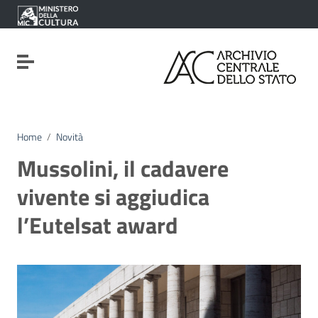
Vai ai contenuti
Vai al menu di navigazione
Vai al footer
Attiva / disattiva la navigazione
Home
/
Novità
Mussolini, il cadavere
vivente si aggiudica
l’Eutelsat award