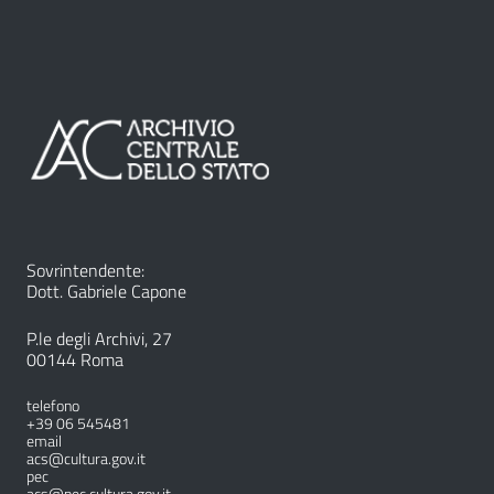
Sovrintendente:
Dott. Gabriele Capone
P.le degli Archivi, 27
00144 Roma
telefono
+39 06 545481
email
acs@cultura.gov.it
pec
acs@pec.cultura.gov.it