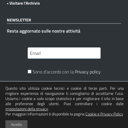
• Visitare l’Archivio
NEWSLETTER
Resta aggiornato sulle nostre attività
Sono d'accordo con la
Privacy policy
Questo sito utilizza cookie tecnici e cookie di terze parti. Per una
Iscriviti
migliore esperienza di navigazione ti consigliamo di accettarne l'uso.
Usiamo i cookie a solo scopo statistico e per migliorare il sito in base
alle preferenze degli utenti. Puoi controllare i cookie dalle
impostazioni della privacy
.
Per maggiori informazioni è disponibile la pagina
Cookie e Privacy Policy
Sezione Link Utili
Realizzato con
da
fronteretrolab.com
| Basato sul
Accetta