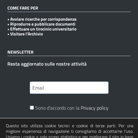
COME FARE PER
• Avviare ricerche per corrispondenza
• Riprodurre e pubblicare documenti
• Effettuare un tirocinio universitario
• Visitare l’Archivio
NEWSLETTER
Resta aggiornato sulle nostre attività
Sono d'accordo con la
Privacy policy
Questo sito utilizza cookie tecnici e cookie di terze parti. Per una
Iscriviti
migliore esperienza di navigazione ti consigliamo di accettarne l'uso.
Usiamo i cookie a solo scopo statistico e per migliorare il sito in base