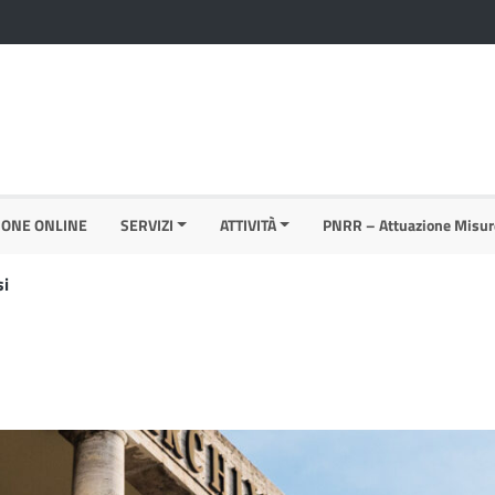
IONE ONLINE
SERVIZI
ATTIVITÀ
PNRR – Attuazione Misur
si