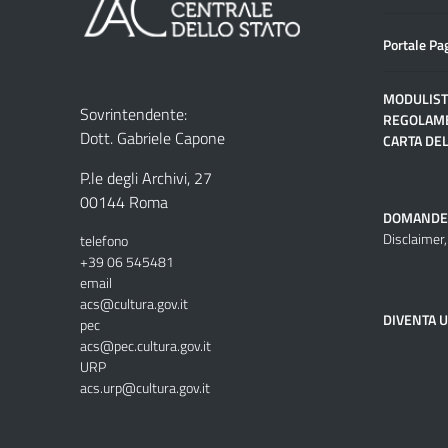
Portale Pa
MODULIST
Sovrintendente:
REGOLAME
Dott. Gabriele Capone
CARTA DEL
P.le degli Archivi, 27
00144 Roma
DOMANDE
Disclaimer,
telefono
+39 06 545481
email
acs@cultura.gov.it
DIVENTA 
pec
acs@pec.cultura.gov.it
URP
acs.urp@cultura.gov.it