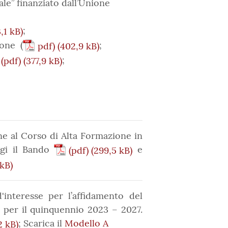
ale” finanziato dall’Unione
;
ione (
;
pdf)
;
(pdf)
e al Corso di Alta Formazione in
ggi il Bando
e
(pdf)
interesse per l’affidamento del
to per il quinquennio 2023 – 2027.
; Scarica il
Modello A