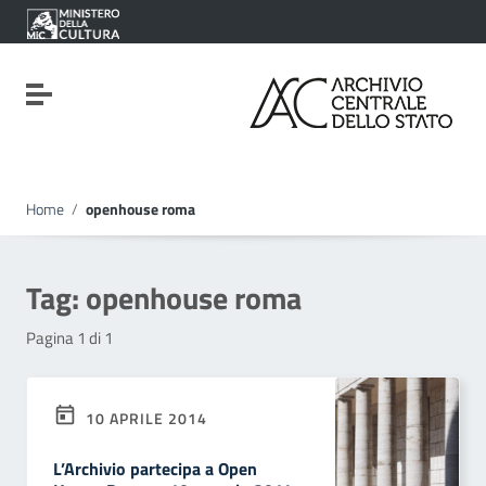
Vai ai contenuti
Vai al menu di navigazione
Vai al footer
Attiva / disattiva la navigazione
Home
/
openhouse roma
Tag:
openhouse roma
Pagina 1 di 1
10 APRILE 2014
L’Archivio partecipa a Open