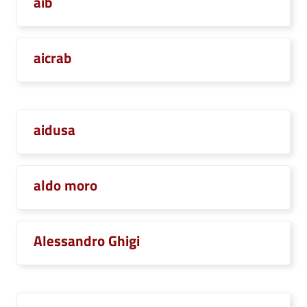
aib
aicrab
aidusa
aldo moro
Alessandro Ghigi