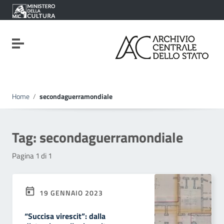
Vai ai contenuti
Vai al menu di navigazione
Vai al footer
Attiva / disattiva la navigazione
Home
/
secondaguerramondiale
Tag:
secondaguerramondiale
Pagina 1 di 1
19 GENNAIO 2023
“Succisa virescit”: dalla