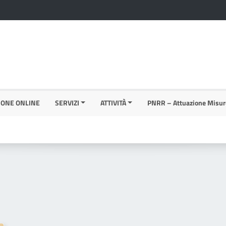
IONE ONLINE
SERVIZI
ATTIVITÀ
PNRR – Attuazione Misur