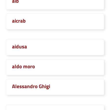
aib
aicrab
aidusa
aldo moro
Alessandro Ghigi