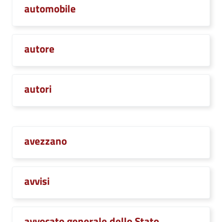
automobile
autore
autori
avezzano
avvisi
avvocato generale dello Stato