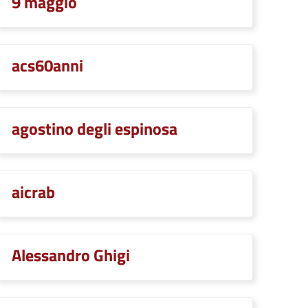
9 maggio
acs60anni
agostino degli espinosa
aicrab
Alessandro Ghigi