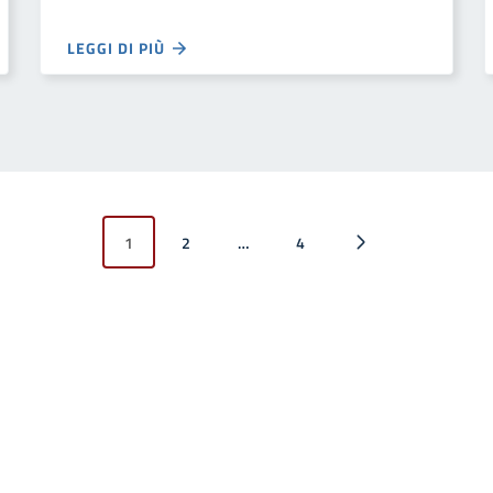
LEGGI DI PIÙ
1
2
…
4
Pagina successiva