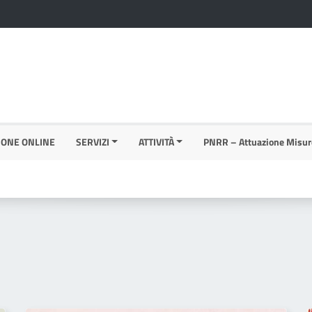
IONE ONLINE
SERVIZI
ATTIVITÀ
PNRR – Attuazione Misur