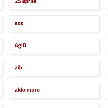
25 aprile
acs
AgiD
aib
aldo moro